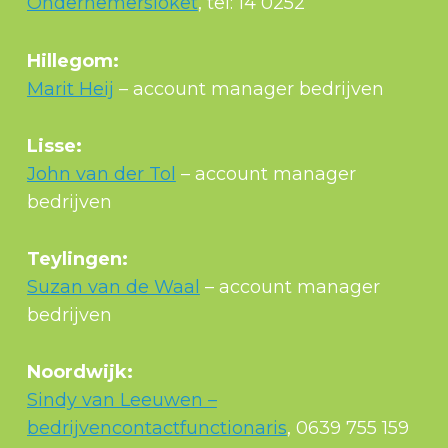
Ondernemersloket
, tel: 14 0252
Hillegom:
Marit Heij
– account manager bedrijven
Lisse:
John van der Tol
– account manager
bedrijven
Teylingen:
Suzan van de Waal
– account manager
bedrijven
Noordwijk:
Sindy van Leeuwen –
bedrijvencontactfunctionaris
, 0639 755 159