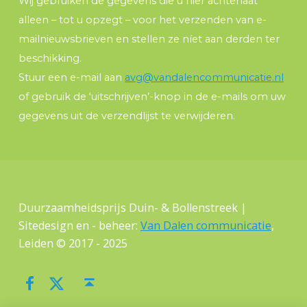
Wij gebruiken de gegevens die u hier achterlaat
alleen – tot u opzegt – voor het verzenden van e-
mailnieuwsbrieven en stellen ze níet aan derden ter
beschikking.
Stuur een e-mail aan
avg@vandalencommunicatie.nl
of gebruik de ‘uitschrijven’-knop in de e-mails om uw
gegevens uit de verzendlijst te verwijderen.
Duurzaamheidsprijs Duin- & Bollenstreek |
Sitedesign en - beheer:
Van Dalen communicatie
,
Leiden © 2017 - 2025
Facebook
Twitter
Terug naar boven ↑