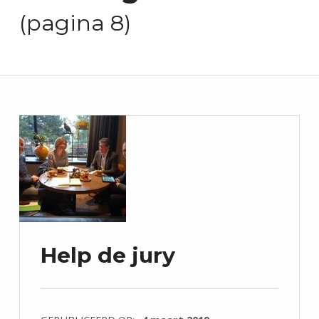
E
(pagina 8)
N
D
U
U
R
Z
A
A
M
W
E
R
K
E
Help de jury
N