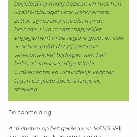
begeleiding nodig hebben en met hun
vitaliteitsbudget voor werknemers
zetten zij nieuwe impulsen in de
branche. Hun maatschappelijke
engagement in de regio is groot en ook
voor hun geldt dat zij met hun
verkoopwinkel bijdragen aan het
behoud van levendige lokale
winkelcentra en uiteindelijk vechten
tegen de grote spelers langs de
snelweg.
De aanmelding
Activiteiten op het gebied van MENS:
Wij
zijn een erkend leerbedrijf van de