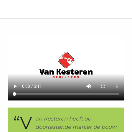
E
N
D
U
U
R
Z
A
A
M
W
E
R
K
E
N
“V
an Kesteren heeft op
doortastende manier de bouw