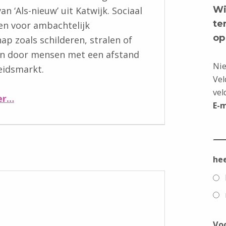
Wi
n ‘Als-nieuw’ uit Katwijk. Sociaal
te
n voor ambachtelijk
op
p zoals schilderen, stralen of
en door mensen met een afstand
Nie
eidsmarkt.
Vel
“‘Als-nieuw’ nieuwe aanmelding”
vel
er
…
E-
he
Vo