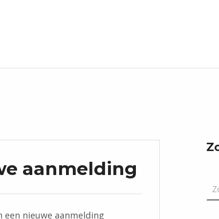
Z
uwe aanmelding
Zoeken n
 een nieuwe aanmelding