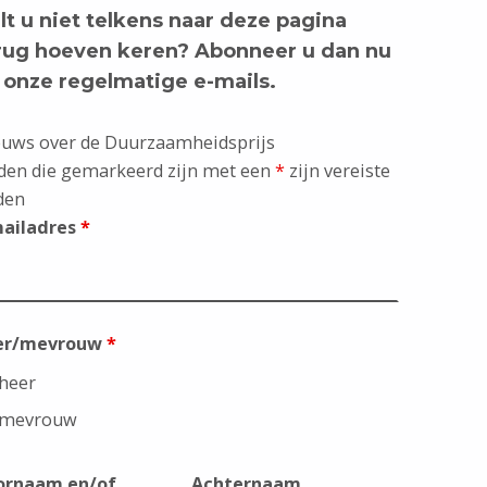
lt u niet telkens naar deze pagina
rug hoeven keren? Abonneer u dan nu
 onze regelmatige e-mails.
uws over de Duurzaamheidsprijs
den die gemarkeerd zijn met een
*
zijn vereiste
den
mailadres
*
er/mevrouw
*
heer
mevrouw
ornaam en/of
Achternaam