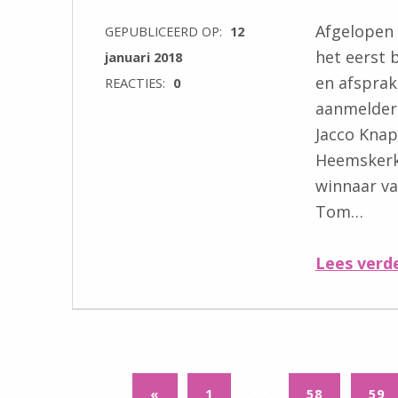
Afgelopen
GEPUBLICEERD OP:
12
het eerst 
januari 2018
en afsprak
REACTIES:
0
aanmelders
Jacco Knap
Heemskerk
winnaar va
Tom…
Lees verd
VORIGE PAGINA
…
«
1
58
59