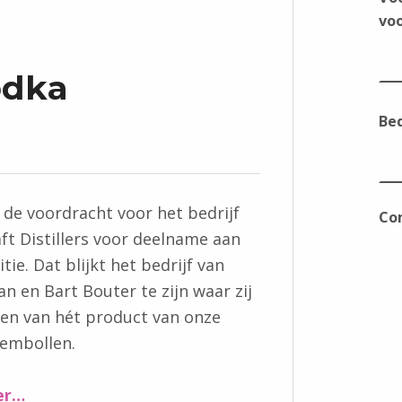
voo
odka
Bed
 de voordracht voor het bedrijf
Co
aft Distillers voor deelname aan
ie. Dat blijkt het bedrijf van
an en Bart Bouter te zijn waar zij
en van hét product van onze
loembollen.
“Is Dutch Tulip Vodka duurzaam?”
er
…