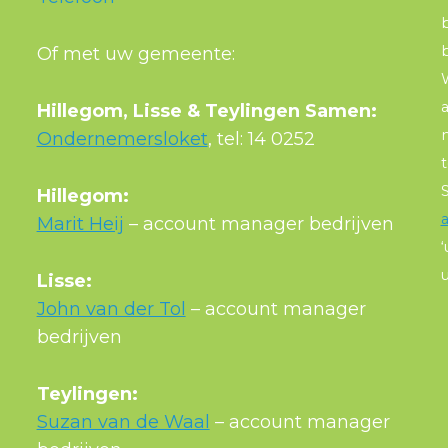
Of met uw gemeente:
W
a
Hillegom, Lisse & Teylingen Samen:
Ondernemersloket
, tel: 14 0252
t
Hillegom:
Marit Heij
– account manager bedrijven
u
Lisse:
John van der Tol
– account manager
bedrijven
Teylingen:
Suzan van de Waal
– account manager