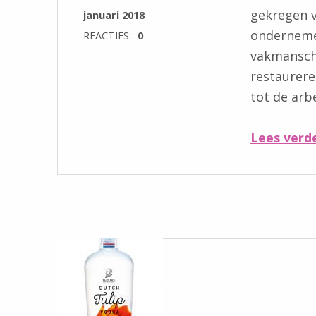
gekregen va
januari 2018
onderneme
REACTIES:
0
vakmanscha
restaurer
tot de arb
Lees verd