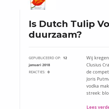
Is Dutch Tulip V
duurzaam?
Wij kregen
GEPUBLICEERD OP:
12
Clusius Cr
januari 2018
de competit
REACTIES:
0
Joris Putm
vodka mak
streek: b
Lees verd