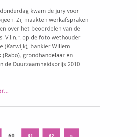
 donderdag kwam de jury voor
bijeen. Zij maakten werkafspraken
en over het beoordelen van de
. V.l.n.r. op de foto wethouder
e (Katwijk), bankier Willem
 (Rabo), grondhandelaar en
n de Duurzaamheidsprijs 2010
“Voorstellen: dit zijn de juryleden”
er
…
VOLGENDE PAGINA
60
61
62
»