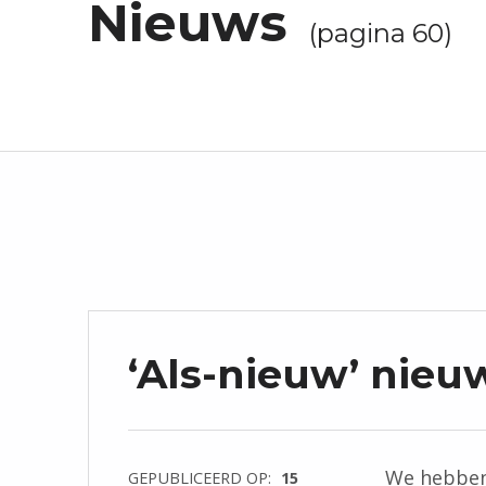
Nieuws
E
(pagina 60)
N
D
U
U
R
Z
A
A
M
W
E
R
K
‘Als-nieuw’ nie
E
N
We hebben
GEPUBLICEERD OP:
15