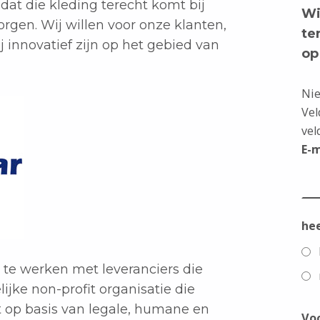
dat die kleding terecht komt bij
Wi
orgen. Wij willen voor onze klanten,
te
ij innovatief zijn op het gebied van
op
Nie
Vel
vel
E-
he
 te werken met leveranciers die
jke non-profit organisatie die
t op basis van legale, humane en
Vo