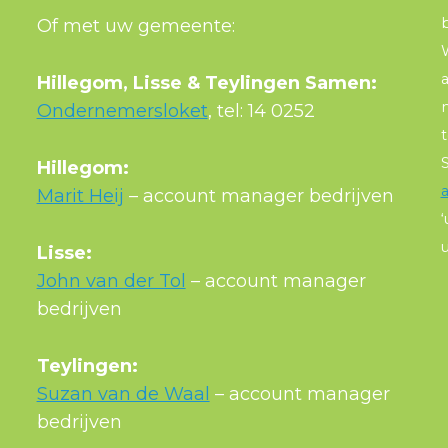
Of met uw gemeente:
W
a
Hillegom, Lisse & Teylingen Samen:
Ondernemersloket
, tel: 14 0252
t
Hillegom:
Marit Heij
– account manager bedrijven
u
Lisse:
John van der Tol
– account manager
bedrijven
Teylingen:
Suzan van de Waal
– account manager
bedrijven