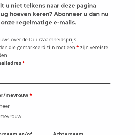
lt u niet telkens naar deze pagina
rug hoeven keren? Abonneer u dan nu
 onze regelmatige e-mails.
uws over de Duurzaamheidsprijs
den die gemarkeerd zijn met een
*
zijn vereiste
den
mailadres
*
er/mevrouw
*
heer
mevrouw
ornaam en/of
Achternaam