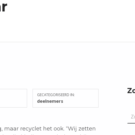
r
Z
GECATEGORISEERD IN:
deelnemers
Zoeken n
maar recyclet het ook. “Wij zetten