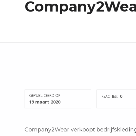
Company2Wea
E
N
D
U
U
R
Z
A
A
M
W
E
R
GEPUBLICEERD OP:
0
REACTIES:
K
19 maart 2020
E
N
Company2Wear verkoopt bedrijfskleding, 