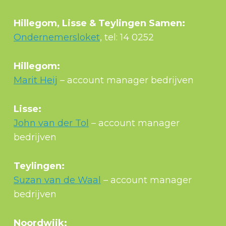
Hillegom, Lisse & Teylingen Samen:
Ondernemersloket
, tel: 14 0252
Hillegom:
Marit Heij
– account manager bedrijven
Lisse:
John van der Tol
– account manager
bedrijven
Teylingen:
Suzan van de Waal
– account manager
bedrijven
Noordwijk: