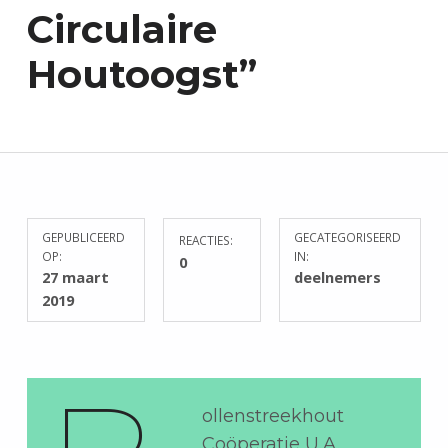
Circulaire
E
N
Houtoogst”
D
U
U
R
Z
A
A
M
GEPUBLICEERD
GECATEGORISEERD
REACTIES:
W
OP:
IN:
0
E
27 maart
deelnemers
R
2019
K
E
N
ollenstreekhout
Coöperatie U.A.