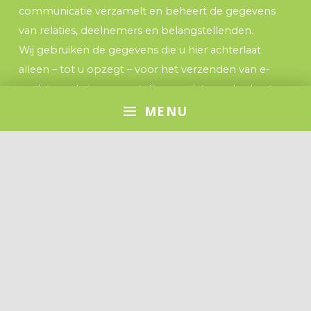
communicatie verzamelt en beheert de gegevens
van relaties, deelnemers en belangstellenden.
Wij gebruiken de gegevens die u hier achterlaat
alleen – tot u opzegt – voor het verzenden van e-
mailnieuwsbrieven en stellen ze níet aan derden ter
beschikking.
MENU
Stuur een e-mail aan
avg@vandalencommunicatie.nl
of gebruik de ‘uitschrijven’-knop in de e-mails om uw
gegevens uit de verzendlijst te verwijderen.
Duurzaamheidsprijs Duin- & Bollenstreek |
Sitedesign en - beheer:
Van Dalen communicatie
,
Leiden © 2017 - 2025