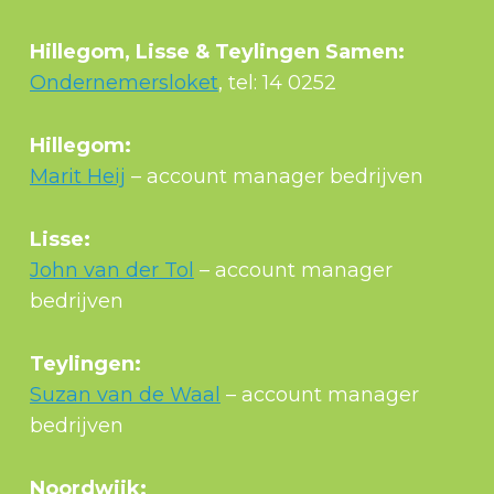
Hillegom, Lisse & Teylingen Samen:
Ondernemersloket
, tel: 14 0252
Hillegom:
Marit Heij
– account manager bedrijven
Lisse:
John van der Tol
– account manager
bedrijven
Teylingen:
Suzan van de Waal
– account manager
bedrijven
Noordwijk: