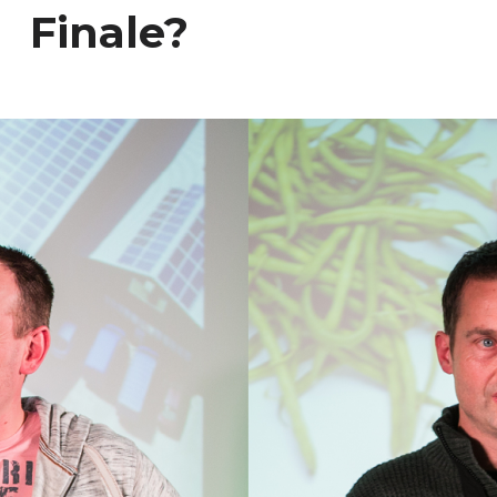
Finale?
E
N
D
U
U
R
Z
A
A
M
W
E
R
K
E
N