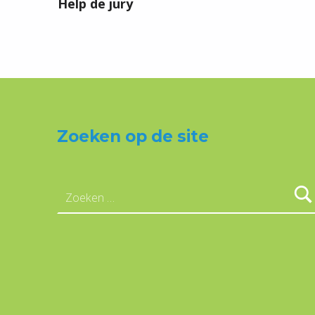
Help de jury
Zoeken op de site
Zoeken naar: