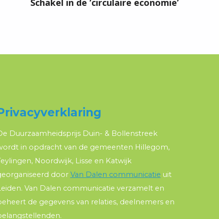
Schakel in de ‘circulaire economie’
Privacyverklaring
De Duurzaamheidsprijs Duin- & Bollenstreek
wordt in opdracht van de gemeenten Hillegom,
eylingen, Noordwijk, Lisse en Katwijk
georganiseerd door
Van Dalen communicatie
uit
Leiden. Van Dalen communicatie verzamelt en
beheert de gegevens van relaties, deelnemers en
belangstellenden.