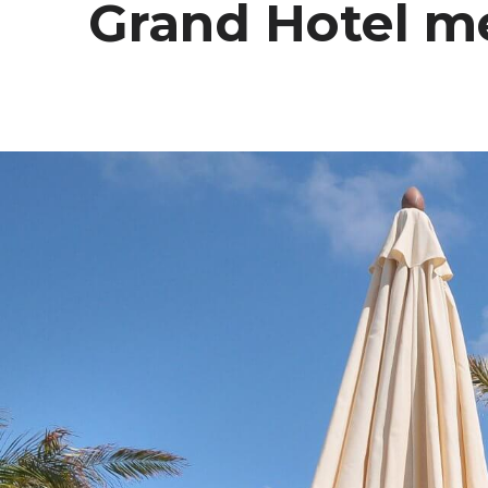
Grand Hotel me
E
N
D
U
U
R
Z
A
A
M
W
E
R
K
E
N