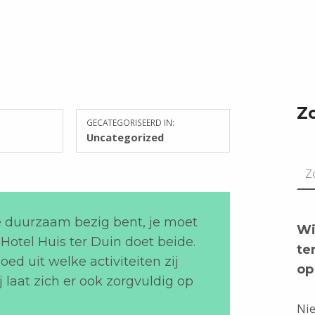
Z
GECATEGORISEERD IN:
Uncategorized
Zoeken n
e duurzaam bezig bent, je moet
Wi
Hotel Huis ter Duin doet beide.
te
goed uit welke activiteiten zij
op
 laat zich er ook zorgvuldig op
Nie