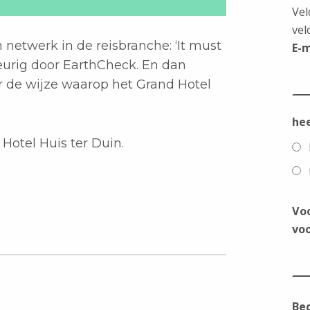
Vel
vel
 netwerk in de reisbranche: ‘It must
E-
eurig door EarthCheck. En dan
r de wijze waarop het Grand Hotel
he
Hotel Huis ter Duin.
Vo
voo
Bed