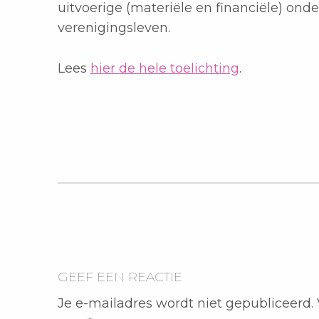
uitvoerige (materiële en financiële) ond
verenigingsleven.
Lees
hier de hele toelichting
.
Teruggaan naar de hoofdnavigatie
GEEF EEN REACTIE
Je e-mailadres wordt niet gepubliceerd.