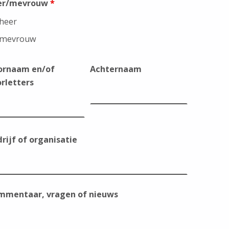
er/mevrouw
*
heer
mevrouw
ornaam en/of
Achternaam
rletters
rijf of organisatie
mmentaar, vragen of nieuws