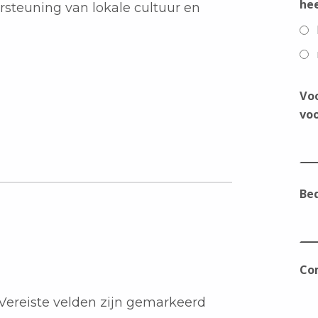
he
ersteuning van lokale cultuur en
Vo
voo
Bed
Co
Vereiste velden zijn gemarkeerd