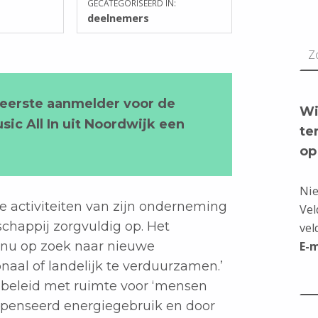
GECATEGORISEERD IN:
deelnemers
Zoeken n
 eerste aanmelder voor de
Wi
ic All In uit Noordwijk een
te
op
Nie
 activiteiten van zijn onderneming
Vel
chappij zorgvuldig op. Het
vel
E-
tinu op zoek naar nieuwe
al of landelijk te verduurzamen.’
sbeleid met ruimte voor ‘mensen
mpenseerd energiegebruik en door