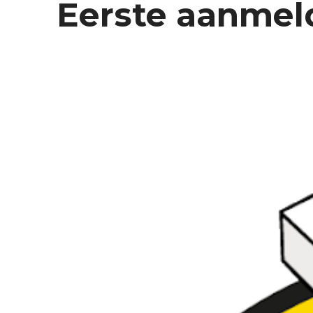
Eerste aanmeld
E
N
D
U
U
R
Z
A
A
M
W
E
R
K
E
N