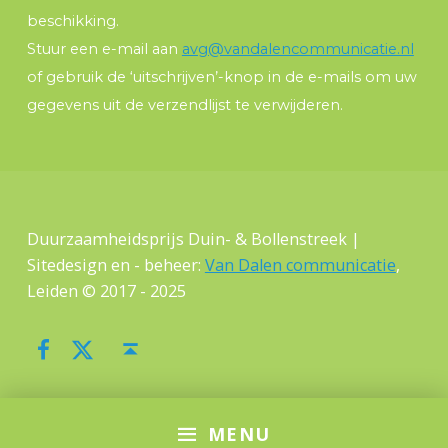
beschikking.
Stuur een e-mail aan
avg@vandalencommunicatie.nl
of gebruik de ‘uitschrijven’-knop in de e-mails om uw
gegevens uit de verzendlijst te verwijderen.
Duurzaamheidsprijs Duin- & Bollenstreek |
Sitedesign en - beheer:
Van Dalen communicatie
,
Leiden © 2017 - 2025
Facebook
Twitter
Terug naar boven ↑
MENU