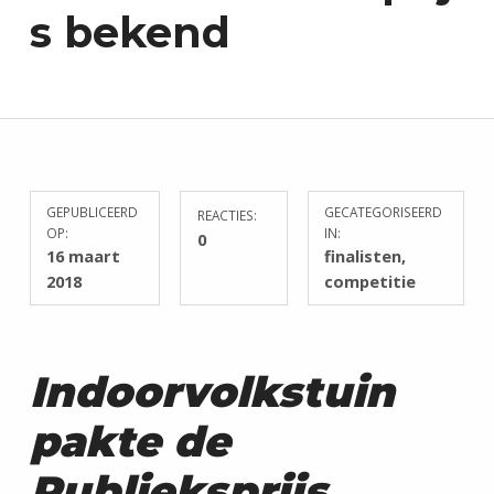
s bekend
E
N
D
U
U
R
Z
A
GEPUBLICEERD
GECATEGORISEERD
REACTIES:
A
OP:
IN:
0
M
16 maart
finalisten
,
W
2018
competitie
E
R
K
Indoorvolkstuin
E
N
pakte de
Publieksprijs